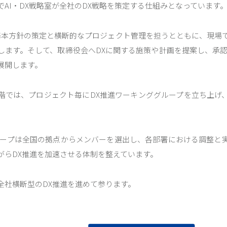
AI・DX戦略室が全社のDX戦略を策定する仕組みとなっています
DX基本方針の策定と横断的なプロジェクト管理を担うとともに、現場
します。そして、取締役会へDXに関する施策や計画を提案し、承認
展開します。
階では、プロジェクト毎にDX推進ワーキンググループを立ち上げ
ループは全国の拠点からメンバーを選出し、各部署における調整と
がらDX推進を加速させる体制を整えています。
全社横断型のDX推進を進めて参ります。