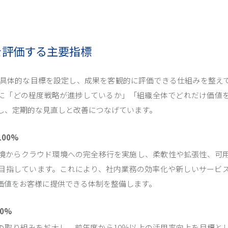
を評価する主要指標
、具体的な目標を設定し、成果を客観的に評価できる仕組みを整え
に「どの程度戦略が進捗しているか」「組織全体でどれだけ価値
し、定期的な見直しと改善につなげています。
00%
境からクラウド環境への完全移行を実施し、柔軟性や拡張性、可
目指しています。これにより、社内業務の効率化や新しいサービ
価値をお客様に提供できる体制を整備します。
0%
化の取り組みを拡大し、前年度から10％以上の活用率向上を目標と