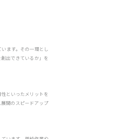
ています。その一環とし
を創出できているか」を
用性といったメリットを
ス展開のスピードアップ
しています。単純作業や