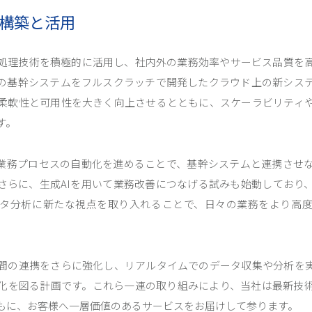
構築と活用
処理技術を積極的に活用し、社内外の業務効率やサービス品質を
の基幹システムをフルスクラッチで開発したクラウド上の新シス
柔軟性と可用性を大きく向上させるとともに、スケーラビリティ
す。
て業務プロセスの自動化を進めることで、基幹システムと連携させ
さらに、生成AIを用いて業務改善につなげる試みも始動しており
タ分析に新たな視点を取り入れることで、日々の業務をより高
間の連携をさらに強化し、リアルタイムでのデータ収集や分析を
化を図る計画です。これら一連の取り組みにより、当社は最新技
もに、お客様へ一層価値のあるサービスをお届けして参ります。