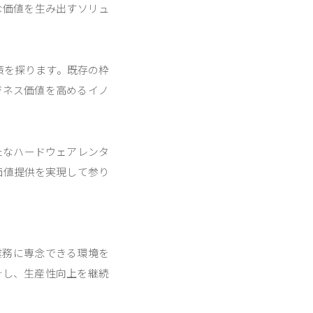
な価値を生み出すソリュ
策を探ります。既存の枠
ジネス価値を高めるイノ
たなハードウェアレンタ
価値提供を実現して参り
業務に専念できる環境を
計し、生産性向上を継続