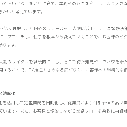
ったらいいな」をともに育て、業務そのものを変革し、より大き
きたいと考えています。
略を深く理解し、社内外のリソースを最大限に活用して最適な 解決
にアプローチし、仕事を根本から変えていくことで、お客様のビ
参ります。
共創のサイクルを継続的に回し、そこで得た知見やノウハウを新
用することで、DX推進のさらなる広がりと、お客様への継続的な
と効率化
進技術を活用して定型業務を自動化し、従業員がより付加価値の高い
ています。また、お客様と協働しながら業務フローを柔軟に再設
。